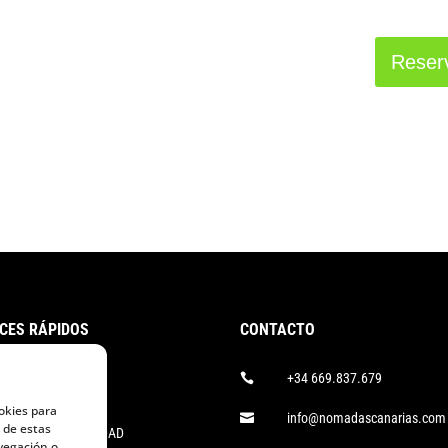
Reser
CES RÁPIDOS
CONTACTO
+34 669.837.679

SO LEGAL
okies para
info@nomadascanarias.com

 de estas
ÍTICA DE PRIVACIDAD
vegación o