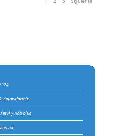
1
2
3
Siguiente
2024
5 viajar/dormir
Diesel y Add-blue
Manual