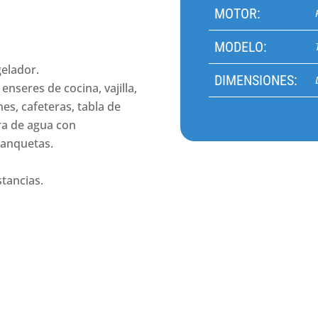
MOTOR:
MODELO:
gelador.
DIMENSIONES:
nseres de cocina, vajilla,
nes, cafeteras, tabla de
ra de agua con
banquetas.
stancias.