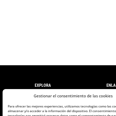
EXPLORA
ENLA
Gestionar el consentimiento de las cookies
ALQUILER EN CANARIAS
AVI
Para ofrecer las mejores experiencias, utilizamos tecnologías como las co
almacenar y/o acceder a la información del dispositivo. El consentimiento
ALQUILER EN GRANADA
POL
tecnologías nos permitirá procesar datos como el comportamiento de na