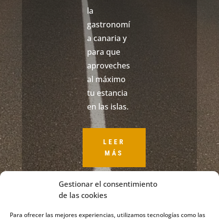
la
gastronomí
a canaria y
para que
aproveches
al máximo
tu estancia
en las islas.
LEER
MÁS
Gestionar el consentimiento
de las cookies
Para ofrecer las mejores experiencias, utilizamos tecnologías como las