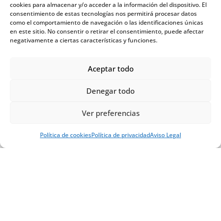
cookies para almacenar y/o acceder a la información del dispositivo. El
consentimiento de estas tecnologías nos permitirá procesar datos
V
como el comportamiento de navegación o las identificaciones únicas
en este sitio. No consentir o retirar el consentimiento, puede afectar
e
negativamente a ciertas características y funciones.
h
Aceptar todo
í
c
Denegar todo
u
Ver preferencias
l
o
Política de cookies
Política de privacidad
Aviso Legal
s
p
a
r
a