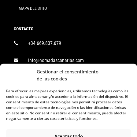
MAPA DEL SITIO
CONTACTO
+34 669.837.679

info@nomadascanarias.com

Gestionar el consentimiento
Ctra. General Icod - Santa Cruz (TF-320), km

de las cookies
38,8. CP: 38418 Los Realejos, S/C de Tenerife.
Para ofrecer las mejores experiencias, utilizamos tecnologías como las
cookies para almacenar y/o acceder a la información del dispositivo. El
SÍGUENOS
consentimiento de estas tecnologías nos permitirá procesar datos
como el comportamiento de navegación o las identificaciones únicas
en este sitio. No consentir o retirar el consentimiento, puede afectar
negativamente a ciertas características y funciones.
Aceptar todo